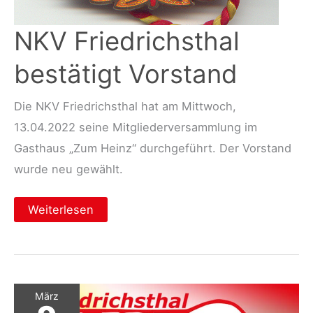
NKV Friedrichsthal
bestätigt Vorstand
Die NKV Friedrichsthal hat am Mittwoch,
13.04.2022 seine Mitgliederversammlung im
Gasthaus „Zum Heinz“ durchgeführt. Der Vorstand
wurde neu gewählt.
NKV
Weiterlesen
Friedrichsthal
bestätigt
Vorstand
März