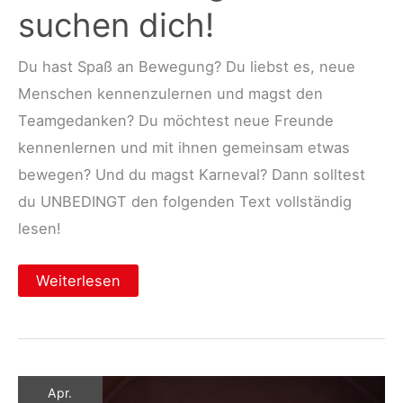
suchen dich!
Du hast Spaß an Bewegung? Du liebst es, neue
Menschen kennenzulernen und magst den
Teamgedanken? Du möchtest neue Freunde
kennenlernen und mit ihnen gemeinsam etwas
bewegen? Und du magst Karneval? Dann solltest
du UNBEDINGT den folgenden Text vollständig
lesen!
Einladung
Weiterlesen
zum
Probetraining:
Wir
suchen
dich!
Apr.