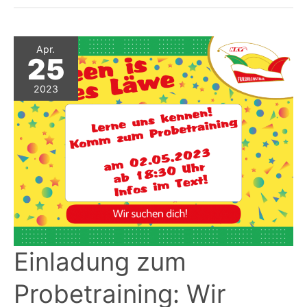
Sommerfest
Apr.
25
2023
Einladung zum
Probetraining: Wir