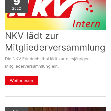
9
2022
NKV lädt zur
Mitgliederversammlung
Die NKV Friedrichsthal lädt zur diesjährigen
MItgliederversammlung ein.
NKV
Weiterlesen
lädt
zur
Mitgliederversammlung