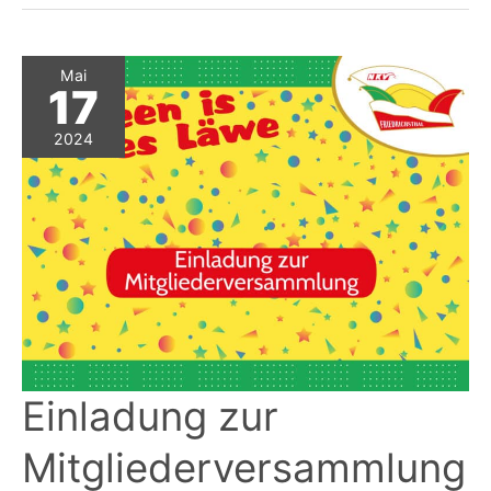
NKV
Friedrichsthal
Mai
17
2024
Einladung zur
Mitgliederversammlung