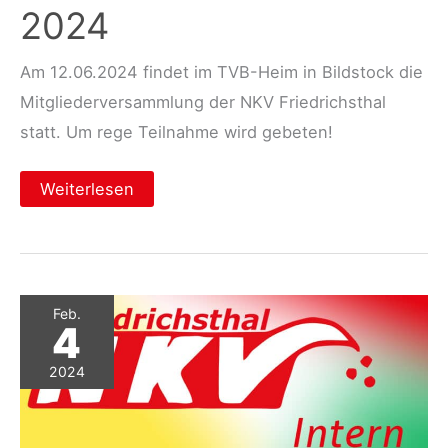
2024
Am 12.06.2024 findet im TVB-Heim in Bildstock die
Mitgliederversammlung der NKV Friedrichsthal
statt. Um rege Teilnahme wird gebeten!
Einladung
Weiterlesen
zur
Mitgliederversammlung
2024
Feb.
4
2024