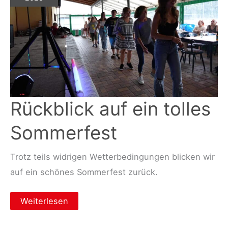
Rückblick auf ein tolles
Sommerfest
Trotz teils widrigen Wetterbedingungen blicken wir
auf ein schönes Sommerfest zurück.
Rückblick
Weiterlesen
auf
ein
tolles