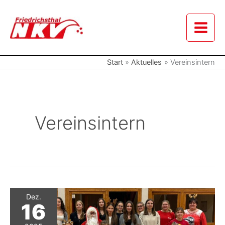
Zum
Inhalt
springen
Start
Aktuelles
Vereinsintern
Vereinsintern
Dez.
16