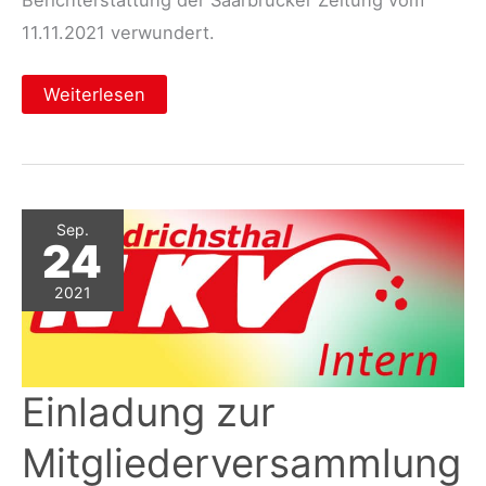
11.11.2021 verwundert.
Verwunderung
Weiterlesen
nach
falscher
Berichterstattung
Sep.
24
2021
Einladung zur
Mitgliederversammlung