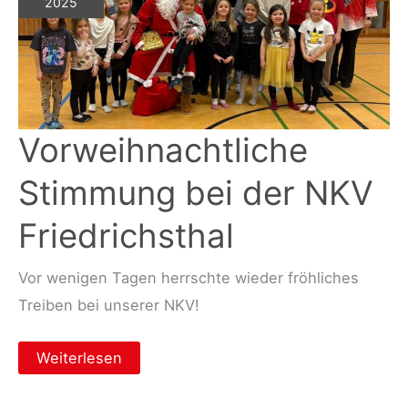
2025
Vorweihnachtliche
Stimmung bei der NKV
Friedrichsthal
Vor wenigen Tagen herrschte wieder fröhliches
Treiben bei unserer NKV!
Vorweihnachtliche
Weiterlesen
Stimmung
bei
der